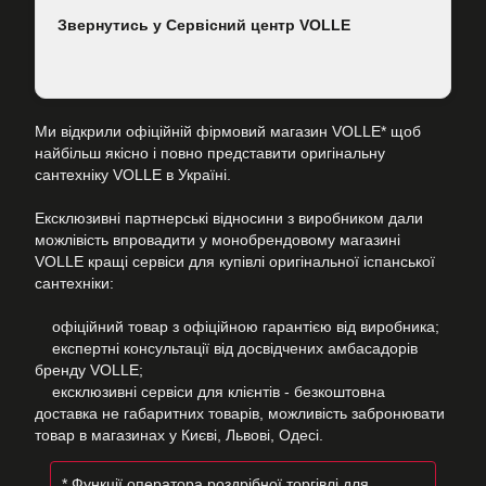
Звернутись у Сервісний центр VOLLE
Ми відкрили офіційній фірмовий магазин VOLLE* щоб
найбільш якісно і повно представити оригінальну
сантехніку VOLLE в Україні.
Ексклюзивні партнерські відносини з виробником дали
можлівість впровадити у монобрендовому магазині
VOLLE кращі сервіси для купівлі оригінальної іспанської
сантехніки:
офіційний товар з офіційною гарантією від виробника;
експертні консультації від досвідчених амбасадорів
бренду VOLLE;
ексклюзивні сервіси для клієнтів - безкоштовна
доставка не габаритних товарів, можливість забронювати
товар в магазинах у Києві, Львові, Одесі.
* Функції оператора роздрібної торгівлі для