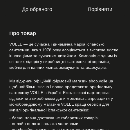
До обраного
Порівняти
Про товар
VOLLE — це сучасна і динамічна марка іспанської
сантехніки, яка з 1978 року асоціюється з високою якістю,
інноваціями та сучасним дизайном. Компанія є одним із
світових лідерів у виробництві сантехнічної кераміки,
меблів для ванних кімнат, змішувачів та аксесуарів.
Ми відкрили офіційній фірмовий магазин shop.volle.ua
щоб найбільш якісно і повно представити оригінальну
сантехніку VOLLE в Україні. Ексклюзивні партнерські
відносини з виробником дали можлівість впровадити у
монобрендовому магазині VOLLE кращі сервіси для
купівлі оригінальної іспанської сантехніки:
- безкоштовна доставка не габаритних товарів;
- онлайн оплата і оплата частинами;
- професійна консультація і отримання замовлень у