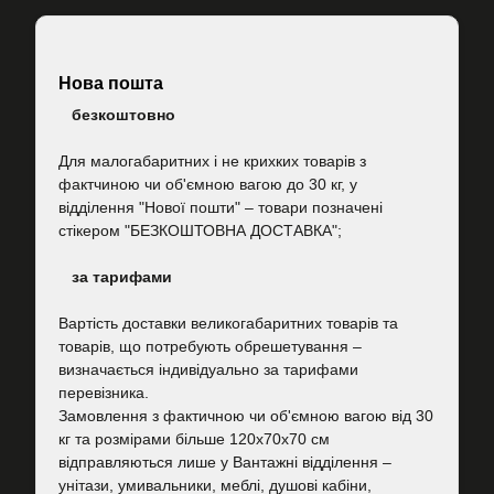
Нова пошта
безкоштовно
Для малогабаритних і не крихких товарів з
фактчиною чи об'ємною вагою до 30 кг, у
відділення "Нової пошти"
–
товари позначені
стікером "БЕЗКОШТОВНА ДОСТАВКА";
за тарифами
Вартість
доставки великогабаритних товарів та
товарів, що потребують обрешетування –
визначається індивідуально за тарифами
перевізника.
Замовлення з фактичною чи об'ємною вагою від 30
кг та розмірами більше 120х70х70 см
відправляються лише у Вантажні відділення –
унітази, умивальники, меблі, душові кабіни,