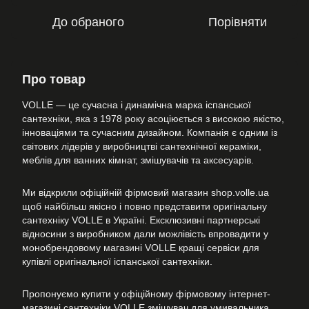
До обраного
Порівняти
Про товар
VOLLE — це сучасна і динамічна марка іспанської
сантехніки, яка з 1978 року асоціюється з високою якістю,
інноваціями та сучасним дизайном. Компанія є одним із
світових лідерів у виробництві сантехнічної кераміки,
меблів для ванних кімнат, змішувачів та аксесуарів.
Ми відкрили офіційній фірмовий магазин shop.volle.ua
щоб найбільш якісно і повно представити оригінальну
сантехніку VOLLE в Україні. Ексклюзивні партнерські
відносини з виробником дали можлівість впровадити у
монобрендовому магазині VOLLE кращі сервіси для
купівлі оригінальної іспанської сантехніки.
Пропонуємо купити у офіційному фірмовому інтернет-
магазині сантехніки VOLLE змішувач для умивальника