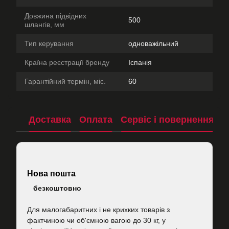
Довжина підвідних
500
шлангів, мм
Тип керування
одноважільний
Країна реєстрації бренду
Іспанія
Гарантійний термін, міс.
60
Доставка
Оплата
Сервіс і повернення
П
Нова пошта
безкоштовно
Для малогабаритних і не крихких товарів з
фактчиною чи об'ємною вагою до 30 кг, у