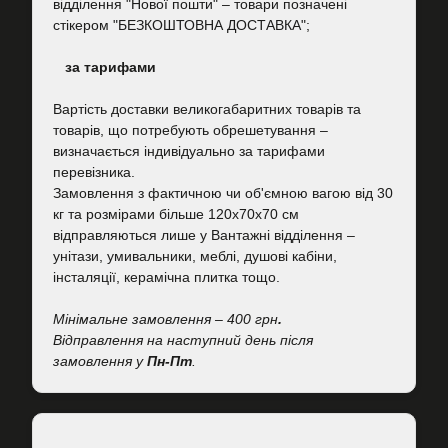
відділення "Нової пошти"
–
товари позначені
стікером "БЕЗКОШТОВНА ДОСТАВКА";
за тарифами
Вартість
доставки великогабаритних товарів та
товарів, що потребують обрешетування –
визначається індивідуально за тарифами
перевізника.
Замовлення з фактичною чи об'ємною вагою від 30
кг та розмірами більше 120х70х70 см
відправляються лише у Вантажні відділення –
унітази, умивальники, меблі, душові кабіни,
інсталяції, керамічна плитка тощо.
Мінімальне замовлення – 400 грн
.
Відправлення на наступний день після
замовлення у
Пн-Пт
.