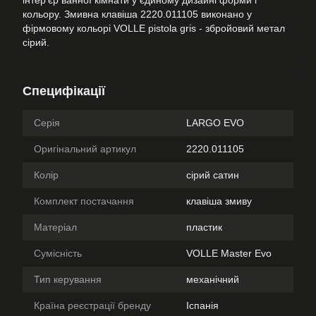
інтер'єр ванної кімнати у єдиному дизайні форми і
кольору. Змивна клавіша 2220.011105 виконано у
фірмовому кольорі VOLLE pistola gris - збройовий метал
сірий.
Специфікації
Серія
LARGO EVO
Оригінальний артикул
2220.011105
Колір
сірий сатин
Комплект постачання
клавіша змиву
Матеріал
пластик
Сумісність
VOLLE Master Evo
Тип керування
механічний
Країна реєстрації бренду
Іспанія