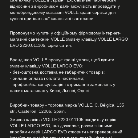
сантехніку VOLLE в Україні. Ексклюзивні партнерські
відносини з виробником дали можлівість впровадити у
монобрендовому магазині VOLLE кращі сервіси для
купівлі оригінальної іспанської сантехніки.
Пропонуємо купити у офіційному фірмовому інтернет-
магазині сантехніки VOLLE змивну клавішу VOLLE LARGO
EVO 2220.011105, сірий сатин.
Бренд шоп VOLLE пронує кращі умови, щоб купити
змивну клавішу VOLLE LARGO EVO:
- безкоштовна доставка не габаритних товарів;
- онлайн оплата і оплата частинами;
- професійна консультація і отримання замовлень у
наших магазинах у Києві, Львові, Одесі.
Виробник товару - торгова марка VOLLE, C. Bélgica, 135
str., Castellón, 12006, Spain.
Змивна клавіша VOLLE 2220.011105 входить у серію
VOLLE LARGO EVO, що дозволяє, разом з іншими
виробами серії LARGO EVO створити неперевершений