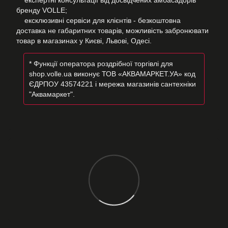
експертні консультації від досвідчених амбасадорів
бренду VOLLE;
ексклюзивні сервіси для клієнтів - безкоштовна
доставка не габаритних товарів, можливість забронювати
товар в магазинах у Києві, Львові, Одесі.
* Функції оператора роздрібної торгівлі для
shop.volle.ua виконує ТОВ «АКВАМАРКЕТ.УА» код
ЄДРПОУ 43574221 і мережа магазинів сантехніки
"Аквамаркет".