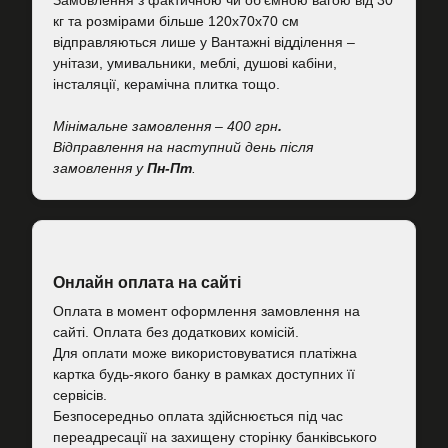
Замовлення з фактичною чи об'ємною вагою від 30
кг та розмірами більше 120х70х70 см
відправляються лише у Вантажні відділення –
унітази, умивальники, меблі, душові кабіни,
інсталяції, керамічна плитка тощо.
Мінімальне замовлення – 400 грн
.
Відправлення на наступний день після
замовлення у
Пн-Пт
.
Онлайн оплата на сайті
Оплата в момент оформлення замовлення на
сайті. Оплата без додаткових комісій.
Для оплати може використовуватися платіжна
картка будь-якого банку в рамках доступних її
сервісів.
Безпосередньо оплата здійснюється під час
переадресації на захищену сторінку банківського