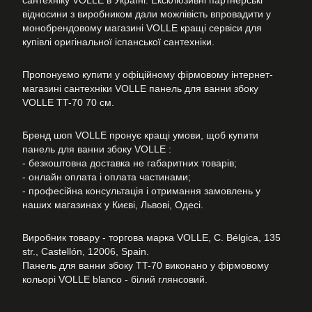
сантехніку VOLLE в Україні. Ексклюзивні партнерські
відносини з виробником дали можлівість впровадити у
монобрендовому магазині VOLLE кращі сервіси для
купівлі оригінальної іспанської сантехніки.
Пропонуємо купити у офіційному фірмовому інтернет-
магазині сантехніки VOLLE панель для ванни збоку
VOLLE TT-70 70 см.
Бренд шоп VOLLE пронує кращі умови, щоб купити
панель для ванни збоку VOLLE :
- безкоштовна доставка не габаритних товарів;
- онлайн оплата і оплата частинами;
- професійна консультація і отримання замовлень у
наших магазинах у Києві, Львові, Одесі.
Виробник товару - торгова марка VOLLE, C. Bélgica, 135
str., Castellón, 12006, Spain.
Панель для ванни збоку TT-70 виконано у фірмовому
кольорі VOLLE blanco - білий глянсовий.