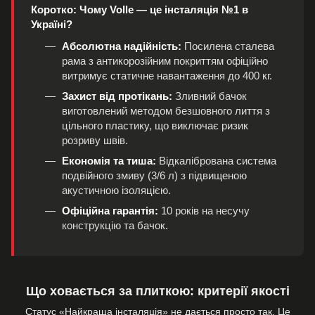
Коротко: Чому Volle — це інсталяція №1 в
Україні?
Абсолютна надійність:
Посилена сталева
рама з антикорозійним покриттям офіційно
витримує статичне навантаження до 400 кг.
Захист від протікань:
Зливний бачок
виготовлений методом безшовного лиття з
цільного пластику, що виключає ризик
розриву швів.
Економія та тиша:
Відкалібрована система
подвійного змиву (3/6 л) з підвищеною
акустичною ізоляцією.
Офіційна гарантія:
10 років на несучу
конструкцію та бачок.
Що ховається за плиткою: критерії якості
Статус «Найкраща інсталяція» не дається просто так. Це