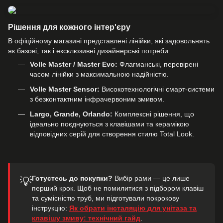
Рішення для кожного інтер'єру
В офіційному магазині представлені лінійки, які задовольнять
як базові, так і ексклюзивні дизайнерські потреби:
Volle Master / Master Evo:
Флагманські, перевірені
часом лінійки з максимальною надійністю.
Volle Master Sensor:
Високотехнологічні смарт-системи
з безконтактним інфрачервоним змивом.
Largo, Grande, Orlando:
Комплексні рішення, що
ідеально поєднуються з клавішами та керамікою
відповідних серій для створення стилю Total Look.
Готуєтесь до покупки?
Вибір рами — це лише
💡
перший крок. Щоб не помилитися з підбором клавіш
та сумісністю труб, ми підготували покрокову
інструкцію:
Як обрати інсталяцію для унітаза та
клавішу змиву: технічний гайд
.