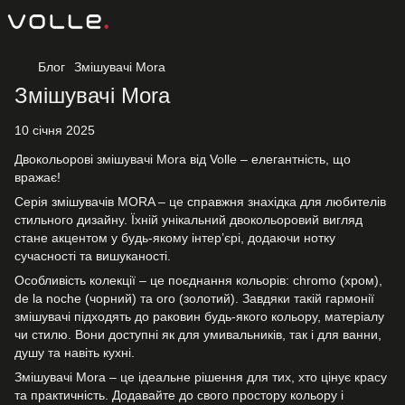
Блог
Змішувачі Mora
Змішувачі Mora
10 січня 2025
Двокольорові змішувачі Mora від Volle – елегантність, що
вражає!
Серія змішувачів MORA – це справжня знахідка для любителів
стильного дизайну. Їхній унікальний двокольоровий вигляд
стане акцентом у будь-якому інтер’єрі, додаючи нотку
сучасності та вишуканості.
Особливість колекції – це поєднання кольорів: chromo (хром),
de la noche (чорний) та oro (золотий). Завдяки такій гармонії
змішувачі підходять до раковин будь-якого кольору, матеріалу
чи стилю. Вони доступні як для умивальників, так і для ванни,
душу та навіть кухні.
Змішувачі Mora – це ідеальне рішення для тих, хто цінує красу
та практичність. Додавайте до свого простору кольору і